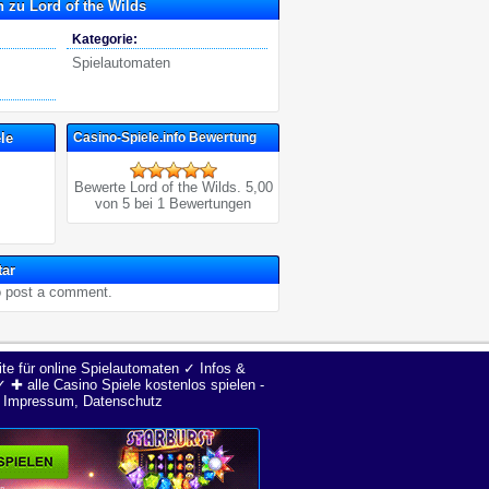
n zu Lord of the Wilds
Kategorie:
Spielautomaten
le
Casino-Spiele.info
Bewertung
Bewerte
Lord of the Wilds
.
5,00
von 5 bei 1 Bewertungen
™
ar
 post a comment.
te für online Spielautomaten ✓ Infos &
 ✚ alle Casino Spiele kostenlos spielen -
-
Impressum
,
Datenschutz