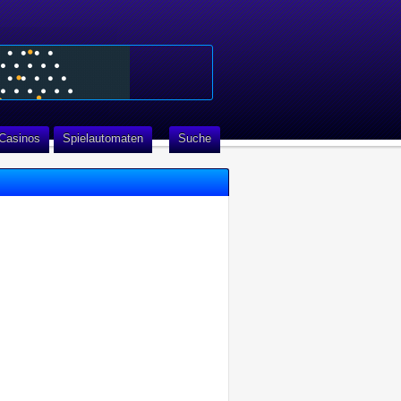
 Casinos
Spielautomaten
Suche