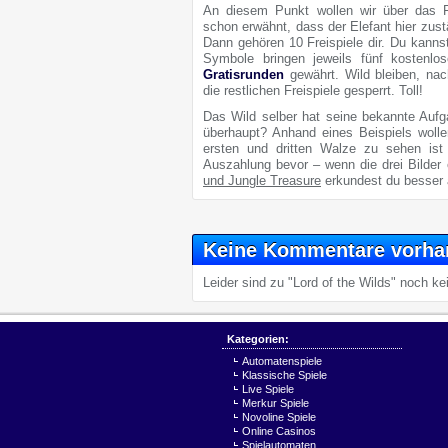
An diesem Punkt wollen wir über das Fr
schon erwähnt, dass der Elefant hier zust
Dann gehören 10 Freispiele dir. Du kanns
Symbole bringen jeweils fünf kostenl
Gratisrunden
gewährt. Wild bleiben, nach
die restlichen Freispiele gesperrt. Toll!
Das Wild selber hat seine bekannte Aufg
überhaupt? Anhand eines Beispiels wolle
ersten und dritten Walze zu sehen ist
Auszahlung bevor – wenn die drei Bilder 
und Jungle Treasure
erkundest du besser 
Keine Kommentare vorha
Leider sind zu "Lord of the Wilds" noch 
Kategorien:
Automatenspiele
Klassische Spiele
Live Spiele
Merkur Spiele
Novoline Spiele
Online Casinos
Spielautomaten