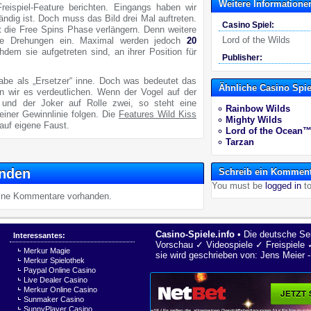
Weitere Informatione
eispiel-Feature berichten. Eingangs haben wir
ändig ist. Doch muss das Bild drei Mal auftreten.
Casino Spiel:
t die Free Spins Phase verlängern. Denn weitere
Lord of the Wilds
ose Drehungen ein. Maximal werden jedoch
20
dem sie aufgetreten sind, an ihrer Position für
Publisher:
abe als „Ersetzer“ inne. Doch was bedeutet das
Ähnliche Casino Spie
n wir es verdeutlichen. Wenn der Vogel auf der
 und der Joker auf Rolle zwei, so steht eine
Rainbow Wilds
einer Gewinnlinie folgen. Die
Features Wild Kiss
Mighty Wilds
auf eigene Faust.
Lord of the Ocean
Tarzan
nden
Schreib ein Komment
You must be
logged in
to
keine Kommentare vorhanden.
Casino-Spiele.info
• Die deutsche Sei
Interessantes:
Vorschau ✓ Videospiele ✓ Freispiele ✓
Merkur Magie
sie wird geschrieben von:
Jens Meier
Merkur Spielothek
Paypal Online Casino
Live Dealer Casino
Merkur Online Casino
Sunmaker Casino
SunnyPlayer Casino