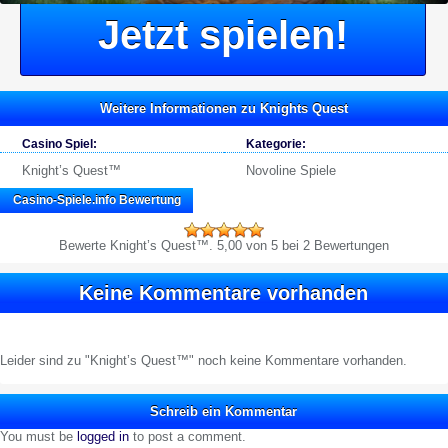
Jetzt spielen!
Weitere Informationen zu Knights Quest
Casino Spiel:
Kategorie:
Knight’s Quest™
Novoline Spiele
Casino-Spiele.info
Bewertung
Bewerte
Knight’s Quest™
.
5,00
von 5 bei 2 Bewertungen
Keine Kommentare vorhanden
Leider sind zu "Knight’s Quest™" noch keine Kommentare vorhanden.
Schreib ein Kommentar
You must be
logged in
to post a comment.