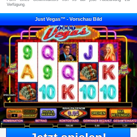
Verfügung.
Just Vegas™ - Vorschau Bild