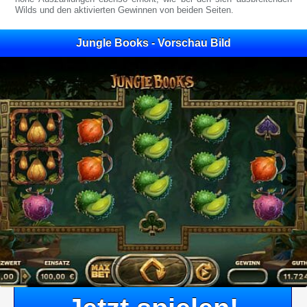
Wilds und den aktivierten Gewinnen von beiden Seiten.
Jungle Books - Vorschau Bild