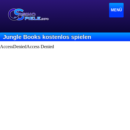
MENÜ
Jungle Books kostenlos spielen