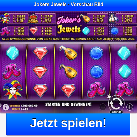
Jokers Jewels - Vorschau Bild
Jetzt spielen!