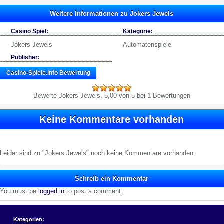
Weitere Informationen zu Jokers Jewels
Casino Spiel:
Kategorie:
Jokers Jewels
Automatenspiele
Publisher:
Casino-Spiele.info
Bewertung
Bewerte
Jokers Jewels
.
5,00
von 5 bei 1 Bewertungen
Keine Kommentare vorhanden
Leider sind zu "Jokers Jewels" noch keine Kommentare vorhanden.
Schreib ein Kommentar
You must be
logged in
to post a comment.
Kategorien: