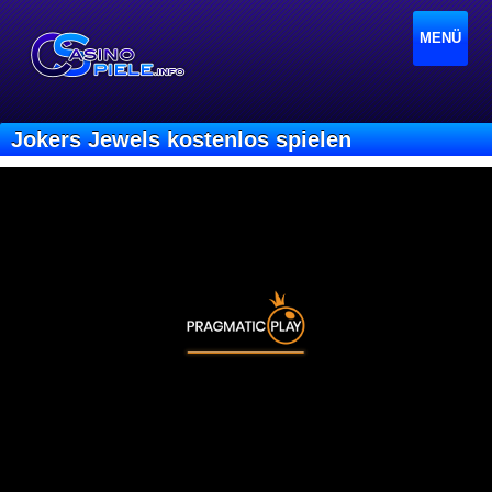
MENÜ
Jokers Jewels kostenlos spielen