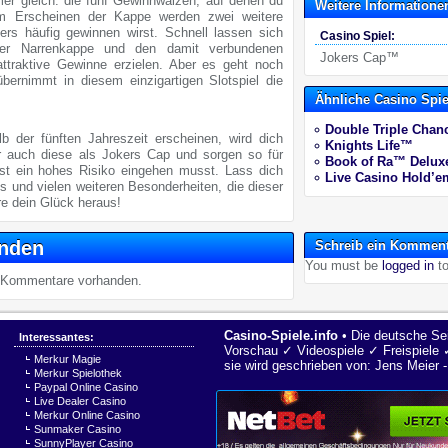
mmer gleich: die fünf Gewinnwalzen, auf denen du
Weitere Informatione
em Erscheinen der Kappe werden zwei weitere
s häufig gewinnen wirst. Schnell lassen sich
Casino Spiel:
der Narrenkappe und den damit verbundenen
Jokers Cap™
attraktive Gewinne erzielen. Aber es geht noch
übernimmt in diesem einzigartigen Slotspiel die
Ähnliche Casino Spie
Double Triple Cha
 der fünften Jahreszeit erscheinen, wird dich
Knights Life™
dir auch diese als Jokers Cap und sorgen so für
Book of Ra™ Delux
st ein hohes Risiko eingehen musst. Lass dich
Live Casino Hold’e
s und vielen weiteren Besonderheiten, die dieser
re dein Glück heraus!
nden
Schreib ein Komment
You must be
logged in
to
e Kommentare vorhanden.
Casino-Spiele.info
• Die deutsche Sei
Interessantes:
Vorschau ✓ Videospiele ✓ Freispiele ✓
Merkur Magie
sie wird geschrieben von:
Jens Meier
Merkur Spielothek
Paypal Online Casino
Live Dealer Casino
Merkur Online Casino
Sunmaker Casino
SunnyPlayer Casino