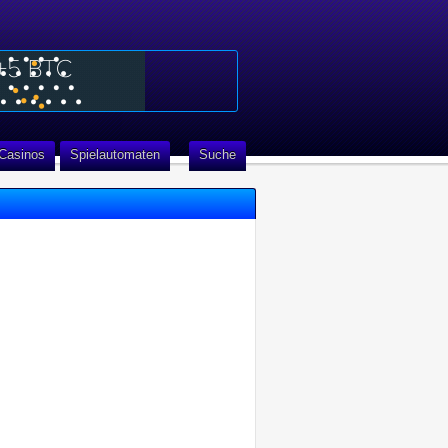
 Casinos
Spielautomaten
Suche