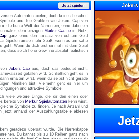
Jokers
Jetzt spielen!
iversen Automatenspielen, doch keines beschert
 Symbole und Top Grafiken wie Jokers Cap von
 in die bunte Welt der Narren ein, ohne dabei ein
Sunmaker, dem einzigen
Merkur Casino
im Netz,
Cap
ganz ohne den Einsatz von echtem Geld
 das Spielen umso mehr Spaß, wenn es um satte
o geht. Wenn du dich erst einmal mit dem Spiel
ken, dass solch hohe Gewinne absolut realistisch
k von
Jokers Cap
aus, doch das bedeutet nicht,
arnevalszeit gefallen wird. Schließlich geht es in
ann erhalten wirst, wenn du selbst nicht gerade
igen Mimiken bist. Vielmehr geht es hier um
dingungen und attraktive Symbole.
h viele weitere Dinge, die dir den einen oder
es bereits von
Merkur Spielautomaten
kenn wirst,
e gleiche Symbole zu finden. Je nach Anzahl und
on jetzt anhand der
Auszahlungstabelle
ablesen
Jet
okern geradezu übersät wurde. Die Narrenkappe
nnreihen. Du kannst bis zu 10 Reihen ganz nach