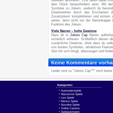
Belieben aktivieren. Eins bleibt dabei i
dein Glück herausfordern wirst. Mit d
Symbole zu Jokern, wodurch du besonder
Gewinnreihen durch das Erscheinen 
Zusatzjokern komplettieren und extrem 
weiter, denn nicht nur die Narrenkappe 
Funktion des Jokers.
Viele Narren – hohe Gewinne
Dass dir in
Jokers Cap
Narren außerhalb
sicherlich erfreuen. Schließlich dienen 
zusätzliche Gewinne, ohne dass du selb
von bunten Symbolen, attraktiven Feature
Slot mit sich bringt, überzeugen und forde
Keine Kommentare vorha
Leider sind zu "Jokers Cap™" noch kein
Kategorien:
Automatenspiele
Klassische Spiele
Live Spiele
Merkur Spiele
Novoline Spiele
Online Casinos
Spielautomaten