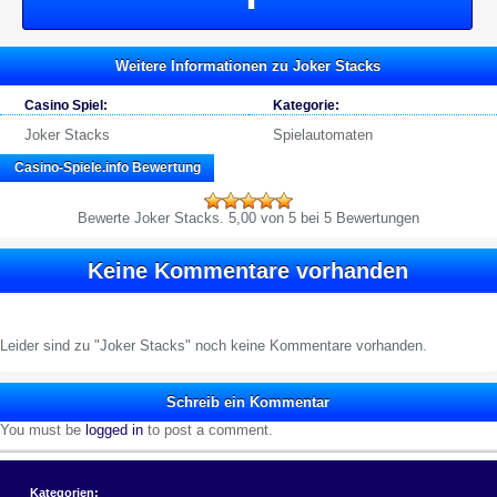
Weitere Informationen zu Joker Stacks
Casino Spiel:
Kategorie:
Joker Stacks
Spielautomaten
Casino-Spiele.info
Bewertung
Bewerte
Joker Stacks
.
5,00
von 5 bei 5 Bewertungen
Keine Kommentare vorhanden
Leider sind zu "Joker Stacks" noch keine Kommentare vorhanden.
Schreib ein Kommentar
You must be
logged in
to post a comment.
Kategorien: