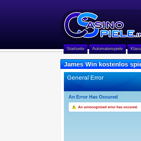
Startseite
Automatenspiele
Klass
James Win kostenlos spi