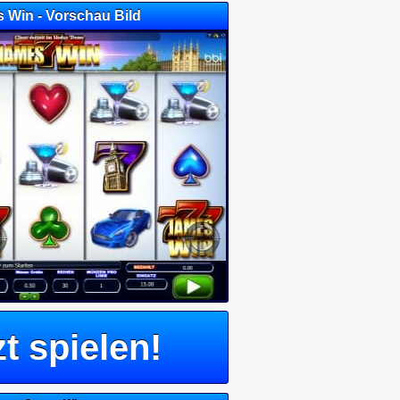
 Win - Vorschau Bild
zt spielen!