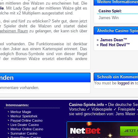
Weitere Information
en mittleren drei Walzen zu erscheinen hat. Die
le
. Mit Lady Spy auf der mittleren Walze gibt es
Casino Spiel:
che mit x2 Multipliern ausgestattet sind.
James Win
 drei und fünf zu erblicken? Sehr gut, denn jetzt
 Spieler dreht die Walzen und startet dabei
Ähnliche Casino Spie
geheimen Raum
zu gelangen, der kann sich über
James Dean™
mbol vorhanden. Die Funktionsweise ist denkbar
Red Hot Devil™
an den Joker aus einem Kartenspiel erinnert. Das
 Lediglich Bonus-Symbole sind von dieser Regel
 der mittleren Walze ersetzt ebenfalls andere
nden
Schreib ein Komment
You must be
logged in
to
Kommentare vorhanden.
Casino-Spiele.info
• Die deutsche Sei
Interessantes:
Vorschau ✓ Videospiele ✓ Freispiele ✓
Merkur Magie
sie wird geschrieben von:
Jens Meier
Merkur Spielothek
Paypal Online Casino
Live Dealer Casino
Merkur Online Casino
Sunmaker Casino
SunnyPlayer Casino