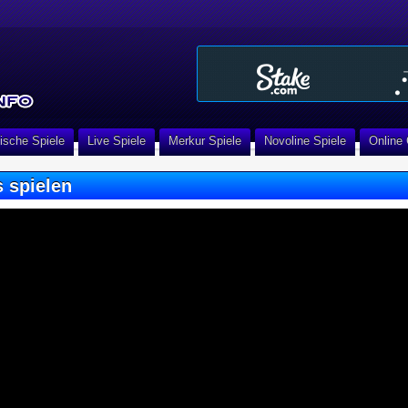
ische Spiele
Live Spiele
Merkur Spiele
Novoline Spiele
Online
 spielen