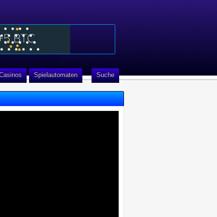
 Casinos
Spielautomaten
Suche