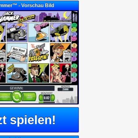
mmer™ - Vorschau Bild
zt spielen!