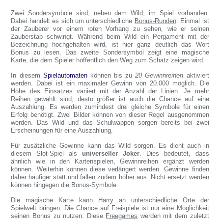
Zwei Sondersymbole sind, neben dem Wild, im Spiel vorhanden.
Dabei handelt es sich um unterschiedliche
Bonus-Runden
. Einmal ist
der Zauberer vor einem roten Vorhang zu sehen, wie er seinen
Zauberstab schwingt. Während beim Wild ein Pergament mit der
Bezeichnung hochgehalten wird, ist hier ganz deutlich das Wort
Bonus zu lesen. Das zweite Sondersymbol zeigt eine magische
Karte, die dem Spieler hoffentlich den Weg zum Schatz zeigen wird.
In diesem
Spielautomaten
können bis zu
20 Gewinnreihen
aktiviert
werden. Dabei ist ein maximaler Gewinn von 20.000 möglich. Die
Höhe des Einsatzes variiert mit der Anzahl der Linien. Je mehr
Reihen gewählt sind, desto größer ist auch die Chance auf eine
Auszahlung. Es werden zumindest drei gleiche Symbole für einen
Erfolg benötigt. Zwei Bilder können von dieser Regel ausgenommen
werden. Das Wild und das Schulwappen sorgen bereits bei zwei
Erscheinungen für eine Auszahlung.
Für zusätzliche Gewinne kann das Wild sorgen. Es dient auch in
diesem Slot-Spiel als
universeller Joker
. Dies bedeutet, dass
ähnlich wie in den Kartenspielen, Gewinnreihen ergänzt werden
können. Weiterhin können diese verlängert werden. Gewinne finden
daher häufiger statt und fallen zudem höher aus. Nicht ersetzt werden
können hingegen die Bonus-Symbole.
Die magische Karte kann Harry an unterschiedliche Orte der
Spielwelt bringen. Die Chance auf Freispiele ist nur eine Möglichkeit
seinen Bonus zu nutzen. Diese
Freegames
werden mit dem zuletzt