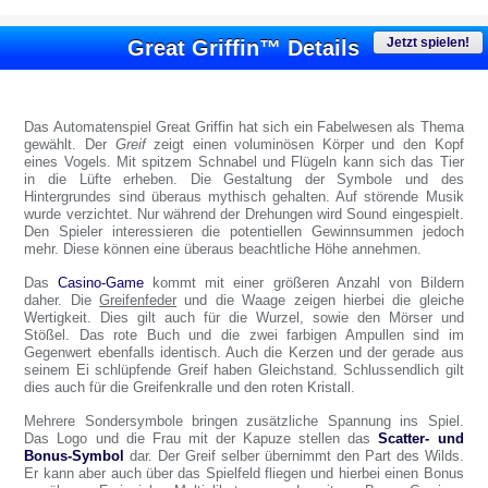
Jetzt spielen!
Great Griffin™ Details
Das Automatenspiel Great Griffin hat sich ein Fabelwesen als Thema
gewählt. Der
Greif
zeigt einen voluminösen Körper und den Kopf
eines Vogels. Mit spitzem Schnabel und Flügeln kann sich das Tier
in die Lüfte erheben. Die Gestaltung der Symbole und des
Hintergrundes sind überaus mythisch gehalten. Auf störende Musik
wurde verzichtet. Nur während der Drehungen wird Sound eingespielt.
Den Spieler interessieren die potentiellen Gewinnsummen jedoch
mehr. Diese können eine überaus beachtliche Höhe annehmen.
Das
Casino-Game
kommt mit einer größeren Anzahl von Bildern
daher. Die
Greifenfeder
und die Waage zeigen hierbei die gleiche
Wertigkeit. Dies gilt auch für die Wurzel, sowie den Mörser und
Stößel. Das rote Buch und die zwei farbigen Ampullen sind im
Gegenwert ebenfalls identisch. Auch die Kerzen und der gerade aus
seinem Ei schlüpfende Greif haben Gleichstand. Schlussendlich gilt
dies auch für die Greifenkralle und den roten Kristall.
Mehrere Sondersymbole bringen zusätzliche Spannung ins Spiel.
Das Logo und die Frau mit der Kapuze stellen das
Scatter- und
Bonus-Symbol
dar. Der Greif selber übernimmt den Part des Wilds.
Er kann aber auch über das Spielfeld fliegen und hierbei einen Bonus