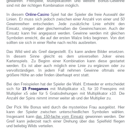
gewähren. Freispiele, Multiplikatoren und weitere Bonus-Gewinne
sind mit der richtigen Kombination möglich.
In diesem
Online-Casino
Spiel hat der Spieler die freie Auswahl der
Linien. Er muss sich jedoch zwischen einer Anzahl von einer und
50
Gewinnreihen
entscheiden. Jede zusätzliche Linie erhöht den
Einsatz, steigert aber gleichermaßen die Gewinnchancen. Auch der
Einsatz kann frei angepasst werden. Gewinne werden mit gleichen
Symbolen erreicht, die auf der ersten Walze links beginnen. Von dort
sollten sie sich in einer Reihe nach rechts ausbreiten.
Das Wild wird als Greif dargestellt. Es kann andere Bilder ersetzen.
In diesem Sinne gleicht es dem universellen Joker eines
Kartenspiels. Zu Beginn einer Kombination kann diese gestartet
werden. Es ist aber auch möglich eine Linie zu ergänzen oder zu
vervollständigen. In jedem Fall nehmen Gewinne oftmals eine
größere Höhe an oder finden überhaupt erst statt.
Bei den Freispielen hat der Spieler die Wahl. Entweder er entscheidet
sich für
15 Freegames
mit Multiplikator x3, für 10 Freespins mit
Multiplier x5 oder für 5 Gratisdrehungen mit Multiplikator x10. Die
Anzahl der Spins nimmt immer weiter ab und der Multiplier zu.
Der Pick Me Bonus wird durch die mysteriöse Frau ausgelöst. Hier
kann der Spieler zwischen unterschiedlichen Symbolen wählen.
Insgesamt kann
das 150-fache vom Einsatz
gewonnen werden. Der
Greif kann jederzeit nach einer Drehung über das Spielfeld fliegen
und beliebig Wilds verteilen.