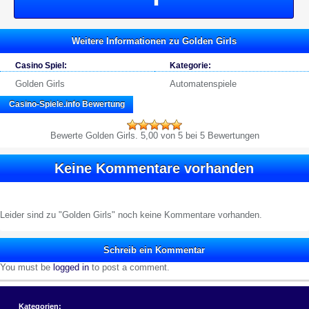
Weitere Informationen zu Golden Girls
Casino Spiel:
Kategorie:
Golden Girls
Automatenspiele
Casino-Spiele.info
Bewertung
Bewerte
Golden Girls
.
5,00
von 5 bei 5 Bewertungen
Keine Kommentare vorhanden
Leider sind zu "Golden Girls" noch keine Kommentare vorhanden.
Schreib ein Kommentar
You must be
logged in
to post a comment.
Kategorien: