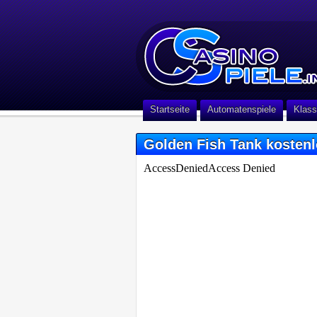
Startseite
Automatenspiele
Klass
Golden Fish Tank kostenl