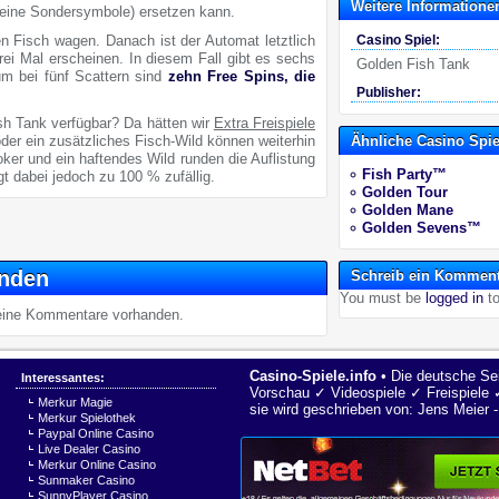
Weitere Informatione
(keine Sondersymbole) ersetzen kann.
n Fisch wagen. Danach ist der Automat letztlich
Casino Spiel:
ei Mal erscheinen. In diesem Fall gibt es sechs
Golden Fish Tank
um bei fünf Scattern sind
zehn Free Spins, die
Publisher:
sh Tank verfügbar? Da hätten wir
Extra Freispiele
oder ein zusätzliches Fisch-Wild können weiterhin
Ähnliche Casino Spie
ker und ein haftendes Wild runden die Auflistung
Fish Party™
t dabei jedoch zu 100 % zufällig.
Golden Tour
Golden Mane
Golden Sevens™
nden
Schreib ein Komment
You must be
logged in
to
keine Kommentare vorhanden.
Casino-Spiele.info
• Die deutsche Sei
Interessantes:
Vorschau ✓ Videospiele ✓ Freispiele ✓
Merkur Magie
sie wird geschrieben von:
Jens Meier
Merkur Spielothek
Paypal Online Casino
Live Dealer Casino
Merkur Online Casino
Sunmaker Casino
SunnyPlayer Casino