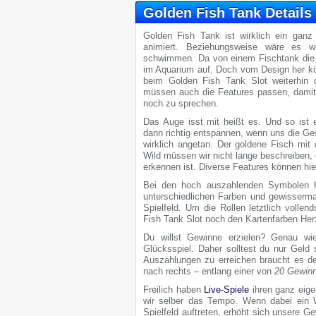
Golden Fish Tank Details
Golden Fish Tank ist wirklich ein ganz
animiert. Beziehungsweise wäre es 
schwimmen. Da von einem Fischtank die R
im Aquarium auf. Doch vom Design her kö
beim Golden Fish Tank Slot weiterhin 
müssen auch die Features passen, damit w
noch zu sprechen.
Das Auge isst mit heißt es. Und so ist
dann richtig entspannen, wenn uns die Ges
wirklich angetan. Der goldene Fisch mi
Wild müssen wir nicht lange beschreiben,
erkennen ist. Diverse Features können h
Bei den hoch auszahlenden Symbolen 
unterschiedlichen Farben und gewisserm
Spielfeld. Um die Rollen letztlich vollen
Fish Tank Slot noch den Kartenfarben Her
Du willst Gewinne erzielen? Genau wie
Glücksspiel. Daher solltest du nur Gel
Auszahlungen zu erreichen braucht es den
nach rechts – entlang einer von
20 Gewinn
Freilich haben
Live-Spiele
ihren ganz eig
wir selber das Tempo. Wenn dabei ein 
Spielfeld auftreten, erhöht sich unsere 