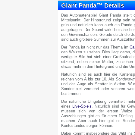
Giant Panda™ Details
Das Automatenspiel Giant Panda stellt 
Mittelpunkt. Der Hintergrund zeigt sein 
grün und natürlich kann auch ein Panda g
aufgetragen. Der Sound wirkt beinahe ber
den Gewinnchancen. Gerade durch die Jo
sind auch größere Summen zur Auszahlun
Der Panda ist nicht nur das Thema im
Ca
den Walzen zu sehen. Dies liegt daran, 
wertigste Bild hat sich einer Großaufn
sitzend, neben seiner Mutter, zu sehen
etwas mehr in den Hintergrund und die Umg
Natürlich sind es auch hier die Kartens
reichen vom A bis zur 10. Als
Sondersym
und das Auge als Scatter in Aktion. Wu
Sonderspiel vermehrt oder verloren wer
bestimmen.
Die natürliche Umgebung vermittelt meh
eines
Live-Spiels
. Natürlich sind für Ge
müssen sich von der ersten Walze l
Auszahlungen gibt es für einen Fünfling
machen. Aber auch hier gibt es Sonder
Kontostandes sorgen können.
Dabei kommt insbesondere das Wild ins S