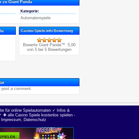
n zu Giant Panda
Kategorie:
Automatenspiele
le
Casino-Spiele.info
Bewertung
Bewerte
Giant Panda™
.
5,00
von 5 bei 5 Bewertungen
ar
 post a comment.
te für online Spielautomaten ✓ Infos &
 ✚ alle Casino Spiele kostenlos spielen -
-
Impressum
,
Datenschutz