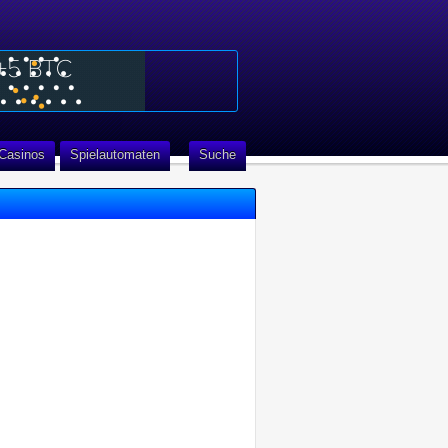
 Casinos
Spielautomaten
Suche