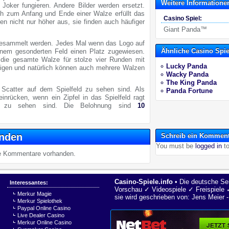
Weitere Informatione
Joker fungieren. Andere Bilder werden ersetzt.
 zum Anfang und Ende einer Walze erfüllt das
Casino Spiel:
n nicht nur höher aus, sie finden auch häufiger
Giant Panda™
 gesammelt werden. Jedes Mal wenn das Logo auf
Ähnliche Casino Spie
inem gesonderten Feld einen Platz zugewiesen.
d die gesamte Walze für stolze vier Runden mit
Lucky Panda
eigen und natürlich können auch mehrere Walzen
Wacky Panda
The King Panda
i Scatter auf dem Spielfeld zu sehen sind. Als
Panda Fortune
nrücken, wenn ein Zipfel in das Spielfeld ragt
ig zu sehen sind. Die Belohnung sind
10
nden
Schreib ein Komment
You must be
logged in
to
ne Kommentare vorhanden.
Casino-Spiele.info
• Die deutsche Sei
Interessantes:
Vorschau ✓ Videospiele ✓ Freispiele ✓
Merkur Magie
sie wird geschrieben von:
Jens Meier
Merkur Spielothek
Paypal Online Casino
Live Dealer Casino
Merkur Online Casino