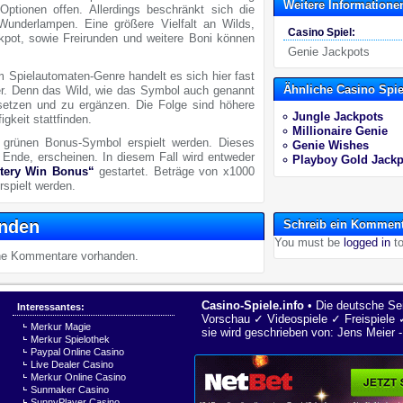
Weitere Informatione
Optionen offen. Allerdings beschränkt sich die
 Wunderlampen. Eine größere Vielfalt an Wilds,
Casino Spiel:
ckpot, sowie Freirunden und weitere Boni können
Genie Jackpots
m Spielautomaten-Genre handelt es sich hier fast
Ähnliche Casino Spie
er. Denn das Wild, wie das Symbol auch genannt
ersetzen und zu ergänzen. Die Folge sind höhere
Jungle Jackpots
gkeit stattfinden.
Millionaire Genie
grünen Bonus-Symbol erspielt werden. Dieses
Genie Wishes
Ende, erscheinen. In diesem Fall wird entweder
Playboy Gold Jackp
tery Win Bonus“
gestartet. Beträge von x1000
spielt werden.
nden
Schreib ein Komment
You must be
logged in
to
ine Kommentare vorhanden.
Casino-Spiele.info
• Die deutsche Sei
Interessantes:
Vorschau ✓ Videospiele ✓ Freispiele ✓
Merkur Magie
sie wird geschrieben von:
Jens Meier
Merkur Spielothek
Paypal Online Casino
Live Dealer Casino
Merkur Online Casino
Sunmaker Casino
SunnyPlayer Casino