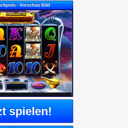
ackpots - Vorschau Bild
zt spielen!