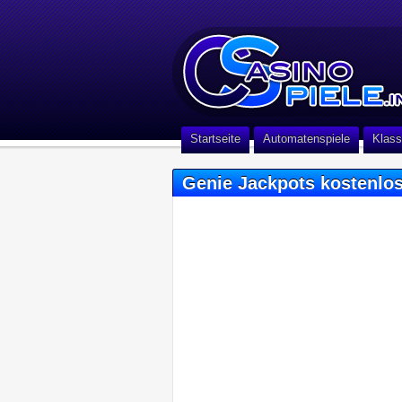
Startseite
Automatenspiele
Klass
Genie Jackpots kostenlos