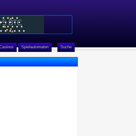
 Casinos
Spielautomaten
Suche