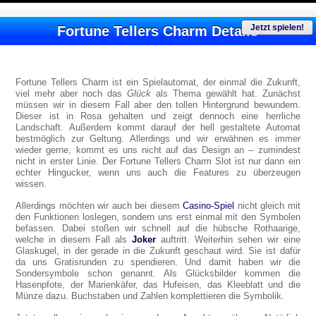
Jetzt spielen!
Fortune Tellers Charm Details
Fortune Tellers Charm ist ein Spielautomat, der einmal die Zukunft,
viel mehr aber noch das
Glück
als Thema gewählt hat. Zunächst
müssen wir in diesem Fall aber den tollen Hintergrund bewundern.
Dieser ist in Rosa gehalten und zeigt dennoch eine herrliche
Landschaft. Außerdem kommt darauf der hell gestaltete Automat
bestmöglich zur Geltung. Allerdings und wir erwähnen es immer
wieder gerne, kommt es uns nicht auf das Design an – zumindest
nicht in erster Linie. Der Fortune Tellers Charm Slot ist nur dann ein
echter Hingucker, wenn uns auch die Features zu überzeugen
wissen.
Allerdings möchten wir auch bei diesem
Casino-Spiel
nicht gleich mit
den Funktionen loslegen, sondern uns erst einmal mit den Symbolen
befassen. Dabei stoßen wir schnell auf die hübsche Rothaarige,
welche in diesem Fall als
Joker
auftritt. Weiterhin sehen wir eine
Glaskugel, in der gerade in die Zukunft geschaut wird. Sie ist dafür
da uns Gratisrunden zu spendieren. Und damit haben wir die
Sondersymbole schon genannt. Als Glücksbilder kommen die
Hasenpfote, der Marienkäfer, das Hufeisen, das Kleeblatt und die
Münze dazu. Buchstaben und Zahlen komplettieren die Symbolik.