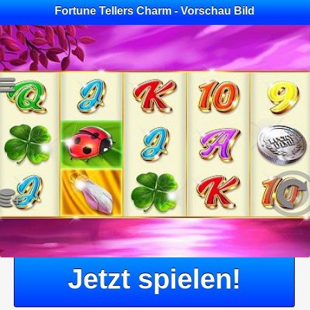
Fortune Tellers Charm - Vorschau Bild
Jetzt spielen!