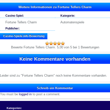
Weitere Informationen zu Fortune Tellers Charm
Casino Spiel:
Kategorie:
Fortune Tellers Charm
Automatenspiele
Publisher:
Casino-Spiele.info
Bewertung
Bewerte
Fortune Tellers Charm
.
5,00
von 5 bei 1 Bewertungen
Keine Kommentare vorhanden
Leider sind zu "Fortune Tellers Charm" noch keine Kommentare vorhanden.
Schreib ein Kommentar
You must be
logged in
to post a comment.
Kategorien: