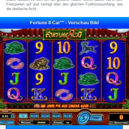
Freispielen auf und verfügt über den gleichen Funktionsumfang, wie
die dreifache Acht.
Fortune 8 Cat™ - Vorschau Bild