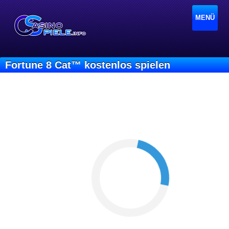
MENÜ
Fortune 8 Cat™ kostenlos spielen