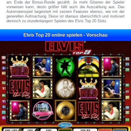
am Ende der Bonus-Runde gezählt. Je mehr Gitarren der Spieler
vorweisen kann, desto größer fällt auch die Auszahlung aus. Das
Automatenspiel begeistert mit seinem Features ebenso, wie mit der
generellen Aufmachung. Diese ist überaus übersichtlich und motiviert
dennoch zu stundenlangem Spielen des Elvis Top 20 Slots.
Elvis Top 20 online spielen - Vorschau