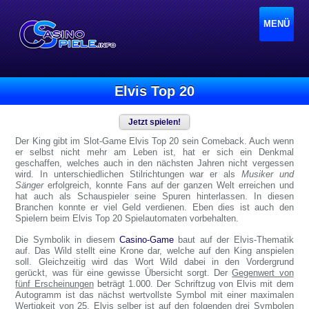
MENÜ
Elvis Top 20
Jetzt spielen!
Der King gibt im Slot-Game Elvis Top 20 sein Comeback. Auch wenn
er selbst nicht mehr am Leben ist, hat er sich ein Denkmal
geschaffen, welches auch in den nächsten Jahren nicht vergessen
wird. In unterschiedlichen Stilrichtungen war er als
Musiker und
Sänger
erfolgreich, konnte Fans auf der ganzen Welt erreichen und
hat auch als Schauspieler seine Spuren hinterlassen. In diesen
Branchen konnte er viel Geld verdienen. Eben dies ist auch den
Spielern beim Elvis Top 20 Spielautomaten vorbehalten.
Die Symbolik in diesem
Casino-Game
baut auf der Elvis-Thematik
auf. Das Wild stellt eine Krone dar, welche auf den King anspielen
soll. Gleichzeitig wird das Wort Wild dabei in den Vordergrund
gerückt, was für eine gewisse Übersicht sorgt. Der
Gegenwert von
fünf Erscheinungen
beträgt 1.000. Der Schriftzug von Elvis mit dem
Autogramm ist das nächst wertvollste Symbol mit einer maximalen
Wertigkeit von 25. Elvis selber ist auf den folgenden drei Symbolen