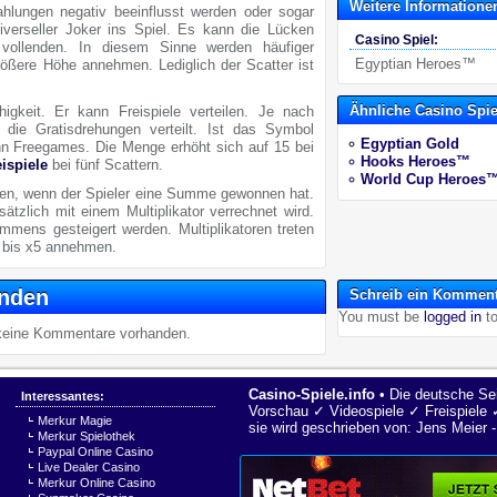
Weitere Informatione
lungen negativ beeinflusst werden oder sogar
iverseller Joker ins Spiel. Es kann die Lücken
Casino Spiel:
 vollenden. In diesem Sinne werden häufiger
Egyptian Heroes™
rößere Höhe annehmen. Lediglich der Scatter ist
Ähnliche Casino Spie
igkeit. Er kann Freispiele verteilen. Je nach
 die Gratisdrehungen verteilt. Ist das Symbol
Egyptian Gold
ehn Freegames. Die Menge erhöht sich auf 15 bei
Hooks Heroes™
eispiele
bei fünf Scattern.
World Cup Heroes
den, wenn der Spieler eine Summe gewonnen hat.
tzlich mit einem Multiplikator verrechnet wird.
mens gesteigert werden. Multiplikatoren treten
2 bis x5 annehmen.
nden
Schreib ein Komment
You must be
logged in
to
 keine Kommentare vorhanden.
Casino-Spiele.info
• Die deutsche Sei
Interessantes:
Vorschau ✓ Videospiele ✓ Freispiele ✓
Merkur Magie
sie wird geschrieben von:
Jens Meier
Merkur Spielothek
Paypal Online Casino
Live Dealer Casino
Merkur Online Casino