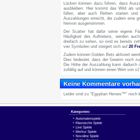
Lücken können dazu führen, dass Auszah
ausbleiben. Hier kommt das Wild als un
füllen, aber auch Reihen starten und
Auszahlungen erreicht, die zudem eine g
hiervon ausgenommen.
Der Scatter hat dafür seine eigene Fäh
Häufigkeit des Auftretens, werden auch
dreifach zu sehen, so sind es bereits z
vier Symbolen und steigert sich auf
20 Fr
Zudem können Golden Bets aktiviert wer
Dies bedeutet, dass der Gewinn noch zusä
Die Höhe der Auszahlung kann dadurch im
zufällig auf und können einen Wert von x
Keine Kommentare vorha
Leider sind zu "Egyptian Heroes™" noch
Kategorien:
Automatenspiele
Klassische Spiele
Live Spiele
Merkur Spiele
Novoline Spiele