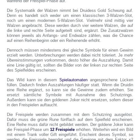
während der Freispiel-Phase auf.
Die Systematik der Walzen nimmt bei Druidess Gold Schwung auf.
Denn es handelt sich weder um einen klassischen 3-Walzen-Slot,
noch um einen modernen 5-Walzen-Slot. Vielmehr sind mittig vier
Walzen angebracht. Diese werden durch vier weitere Walzen, die auf
die linke und rechte Seite aufgeteilt sind, ergänzt. Die Zusatzwalzen
können jeweils als Anfangs- und Endwalze zählen, was die Chance
auf einen Reihenbeginn oder ein Reihenende erhöht.
Dennoch müssen mindestens drei gleiche Symbole für einen Gewinn
erzielt werden. Unterbrechungen werden dabei nicht toleriert. Je
mehr
Übereinstimmungen
vorkommen, desto höher die Auszahlung. Damit
eine Linie gültig ist, sollten die Bilder von der linken zur rechten Seite
des Spielfeldes erscheinen.
Das Wild kann in diesem
Spielautomaten
angesprochene Lücken
füllen. Dadurch finden Auszahlungen häufiger statt. Wenn die Druidin
eine Reihe ergänzt, so kann sie die Gewinne zudem erhöhen. Sie
ersetzt sämtliche Symbole mit Ausnahme des Schutzrings.
Außerdem kann sie den goldenen Joker nicht ersetzen, sofern dieser
in den Freispielen auftaucht.
Die Freispiele werden zusammen mit dem Schutzring ausgelöst.
Dafür muss die grüne Rune fünffach auf dem Spielfeld erscheinen.
Eine Reihe muss dafür nicht gebildet werden. Der goldene Joker kann
die Freispiel-Phase um
12 Freispiele
erhöhen. Weiterhin wird ein Bild
mit einem Trank voller Gift eingeführt. Erscheint dieses Symbol, so
werden die Freispiele beendet und die Gewinne mit dem Faktor x2