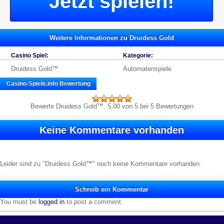
Jetzt spielen!
Weitere Informationen zu Druidess Gold
Casino Spiel:
Kategorie:
Druidess Gold™
Automatenspiele
Casino-Spiele.info
Bewertung
Bewerte
Druidess Gold™
.
5,00
von 5 bei 5 Bewertungen
Keine Kommentare vorhanden
Leider sind zu "Druidess Gold™" noch keine Kommentare vorhanden.
Schreib ein Kommentar
You must be
logged in
to post a comment.