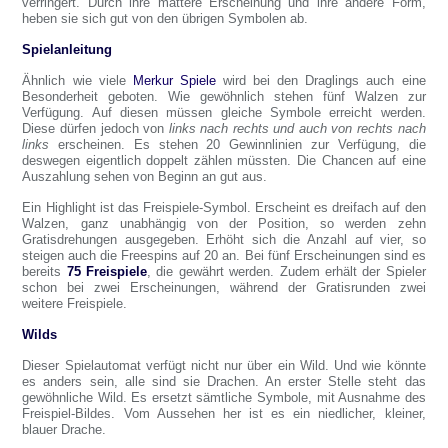
verringert. Durch ihre mattere Erscheinung und ihre andere Form,
heben sie sich gut von den übrigen Symbolen ab.
Spielanleitung
Ähnlich wie viele
Merkur Spiele
wird bei den Draglings auch eine
Besonderheit geboten. Wie gewöhnlich stehen fünf Walzen zur
Verfügung. Auf diesen müssen gleiche Symbole erreicht werden.
Diese dürfen jedoch von
links nach rechts und auch von rechts nach
links
erscheinen. Es stehen 20 Gewinnlinien zur Verfügung, die
deswegen eigentlich doppelt zählen müssten. Die Chancen auf eine
Auszahlung sehen von Beginn an gut aus.
Ein Highlight ist das Freispiele-Symbol. Erscheint es dreifach auf den
Walzen, ganz unabhängig von der Position, so werden zehn
Gratisdrehungen ausgegeben. Erhöht sich die Anzahl auf vier, so
steigen auch die Freespins auf 20 an. Bei fünf Erscheinungen sind es
bereits
75 Freispiele
, die gewährt werden. Zudem erhält der Spieler
schon bei zwei Erscheinungen, während der Gratisrunden zwei
weitere Freispiele.
Wilds
Dieser Spielautomat verfügt nicht nur über ein Wild. Und wie könnte
es anders sein, alle sind sie Drachen. An erster Stelle steht das
gewöhnliche Wild. Es ersetzt sämtliche Symbole, mit Ausnahme des
Freispiel-Bildes. Vom Aussehen her ist es ein niedlicher, kleiner,
blauer Drache.