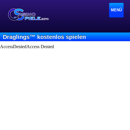
MENÜ
Draglings™ kostenlos spielen