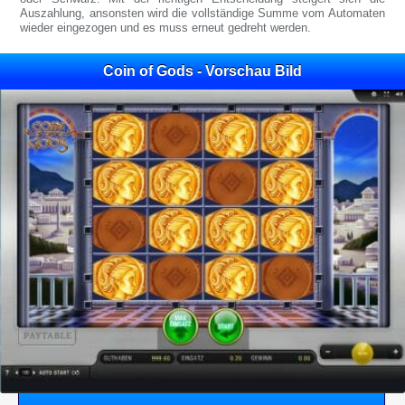
Auszahlung, ansonsten wird die vollständige Summe vom Automaten
wieder eingezogen und es muss erneut gedreht werden.
Coin of Gods - Vorschau Bild