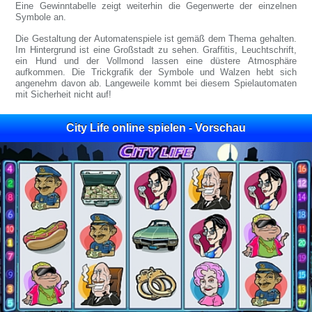
Eine Gewinntabelle zeigt weiterhin die Gegenwerte der einzelnen
Symbole an.
Die Gestaltung der Automatenspiele ist gemäß dem Thema gehalten.
Im Hintergrund ist eine Großstadt zu sehen. Graffitis, Leuchtschrift,
ein Hund und der Vollmond lassen eine düstere Atmosphäre
aufkommen. Die Trickgrafik der Symbole und Walzen hebt sich
angenehm davon ab. Langeweile kommt bei diesem Spielautomaten
mit Sicherheit nicht auf!
City Life online spielen - Vorschau