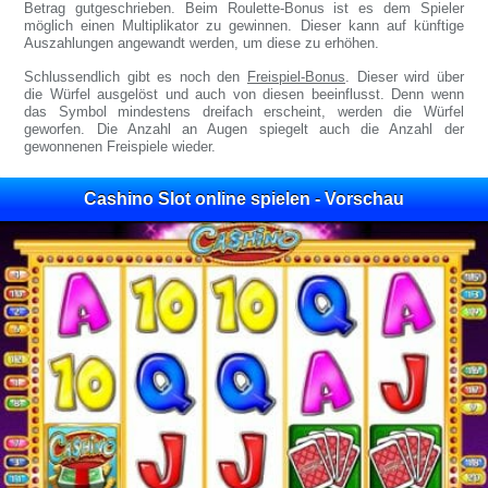
Betrag gutgeschrieben. Beim Roulette-Bonus ist es dem Spieler
möglich einen Multiplikator zu gewinnen. Dieser kann auf künftige
Auszahlungen angewandt werden, um diese zu erhöhen.
Schlussendlich gibt es noch den
Freispiel-Bonus
. Dieser wird über
die Würfel ausgelöst und auch von diesen beeinflusst. Denn wenn
das Symbol mindestens dreifach erscheint, werden die Würfel
geworfen. Die Anzahl an Augen spiegelt auch die Anzahl der
gewonnenen Freispiele wieder.
Cashino Slot online spielen - Vorschau