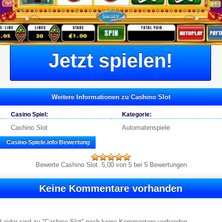
Jetzt spielen!
Weitere Informationen zu Cashino Slot
Casino Spiel:
Kategorie:
Cashino Slot
Automatenspiele
Casino-Spiele.info
Bewertung
Bewerte
Cashino Slot
.
5,00
von 5 bei 5 Bewertungen
Keine Kommentare vorhanden
Leider sind zu "Cashino Slot" noch keine Kommentare vorhanden.