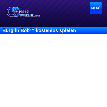
MENÜ
Burglin Bob™ kostenlos spielen