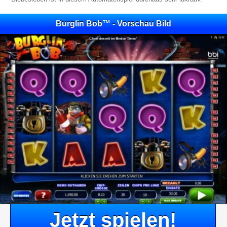
Burglin Bob™ - Vorschau Bild
Jetzt spielen!