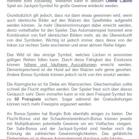
mehrere Boni zuständig. Weiterhin kann in diesem
Online Casino
Spiel ein Jackpot-Symbol für große Gewinne entdeckt werden.
Grundsätzlich gilt jedoch, dass nur dann etwas gewonnen wird, wenn
auch identische Bilder auf den Walzen des Spielfeldes aufgereiht
werden können. Je mehr
Übereinstimmungen
dabei erreicht werden,
desto vorteilhafter für den Spieler. Das Automatenspiel honoriert eine
Kombination von fünf identischen Bildern mehr, als die Übereinkunft
von drei Symbolen. Wichtig ist jedoch immer, dass diese von der
linken zur rechten Seite erscheinen und einer aktiven Reihe folgen.
Das Wild ist das einzige Symbol, welches Lücken in ansonsten
gültigen Reihen füllen kann. Durch diese Fähigkeit des Ersetzens
können
höhere und häufigere Auszahlungen
erreicht werden.
Dementsprechend ist der Hund auf den Walzen sehr gerne gesehen.
Andere Bonus-Symbole können jedoch nicht von ihm ersetzt werden.
Die Alarmglocke ist für Diebe ein Warnzeichen. Gleichermaßen sollte
schnell die Flucht ergriffen werden. Der Spieler freut sich über dieses
Geräusch sehr. Denn immerhin kann er mit dem Freispiel-Symbol bis
zu
60 Freispiele
sichern. Sogar während der Gratisdrehungen
können noch mehr Freespins ergaunert werden.
An Bonus-Spielen hat Burglin Bob ebenfalls einiges zu bieten. Der
Flucht-Bonus und der Schaufenstereinbruch-Bonus können jeweils
mit Multiplikatoren potentielle Gewinne um ein Vielfaches steigern.
Der Safe-Bonus und der Jackpot-Symbol sind hierbei noch die
Krönung der zahlreichen Gewinnmöglichkeiten. Das gefährliche
Diebesleben ist in diesem Automatenspiel durchaus sehr lukrativ.