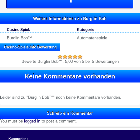
Weitere Informationen zu Burglin Bob
Casino Spiel:
Kategorie:
Burglin Bob™
Automatenspiele
Casino-Spiele.info
Bewertung
Bewerte
Burglin Bob™
.
5,00
von 5 bei 5 Bewertungen
Keine Kommentare vorhanden
Leider sind zu "Burglin Bob™" noch keine Kommentare vorhanden.
Schreib ein Kommentar
You must be
logged in
to post a comment.
Kategorien: