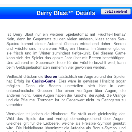
Jetzt spielen!
Berry Blast™ Details
Ist Berry Blast nur ein weiterer Spielautomat mit Früchte-Thema?
Nein, denn im Gegensatz zu den vielen anderen, klassischen
Slot-
Spielen
kommt dieser Automat überaus erfrischend daher. Beeren
und Früchte sind in unserem Alltag ein Thema. Im Sommer gibt es
sie frisch und im Winter zumindest tiefgekühlt. Bei diesem Game
kann sich der Spieler das ganze Jahr über mit Beeren beschäftigen.
Und während im Supermarkt teuer für die Früchte bezahlt wird, kann
beim Geldspielautomaten immerhin viel gewonnen werden.
Vielleicht drücken die
Beeren
tatsächlich ein Auge zu und der Spieler
hat Erfolg im
Casino-Game
. Dies wäre in gewisser Hinsicht sogar
möglich. Denn die Beeren unterteilen sich hier in zwei
unterschiedliche Gruppen. Die einen verfügen über Augen, die
anderen nicht. Keine Augen haben die Kirsche, der Apfel, die Orange
und die Pflaume. Trotzdem ist ihr Gegenwert nicht im Geringsten zu
verachten.
Wertvoller ist jedoch die Himbeere. Sie stellt auch gleichzeitig das
Wild des Spiels dar und verfügt dementsprechend über Augen.
Gleiches gilt für die Erdbeere, welche als Freispiel-Symbol genutzt
wird. Die Heidelbeere übernimmt die Aufgabe als Bonus-Symbol und