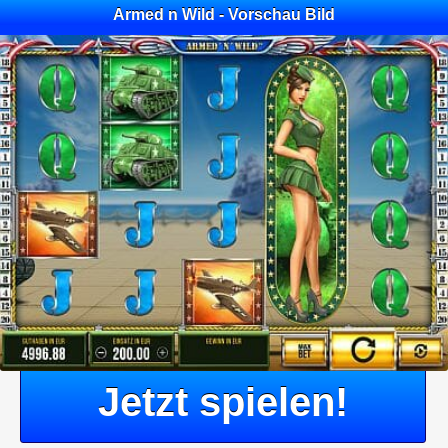
Armed n Wild - Vorschau Bild
Jetzt spielen!