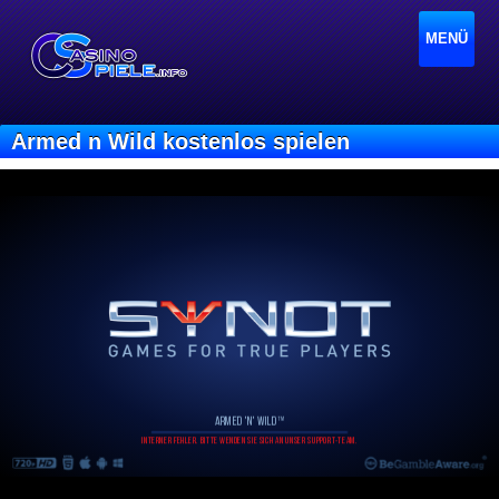
MENÜ
Armed n Wild kostenlos spielen