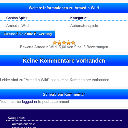
Weitere Informationen zu Armed n Wild
Casino Spiel:
Kategorie:
Armed n Wild
Automatenspiele
Casino-Spiele.info
Bewertung
Bewerte
Armed n Wild
.
5,00
von 5 bei 5 Bewertungen
Keine Kommentare vorhanden
Leider sind zu "Armed n Wild" noch keine Kommentare vorhanden.
Schreib ein Kommentar
You must be
logged in
to post a comment.
Kategorien:
Automatenspiele