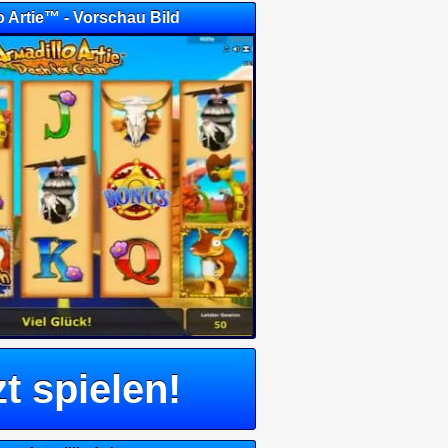
o Artie™ - Vorschau Bild
zt spielen!