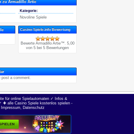
n zu Armadillo Artie
Kategorie:
Novoline Spiele
le
Casino-Spiele.info
Bewertung
Bewerte
Armadillo Artie™
.
5,00
von 5 bei 5 Bewertungen
ar
 post a comment.
te für online Spielautomaten ✓ Infos &
 ✚ alle Casino Spiele kostenlos spielen -
-
Impressum
,
Datenschutz