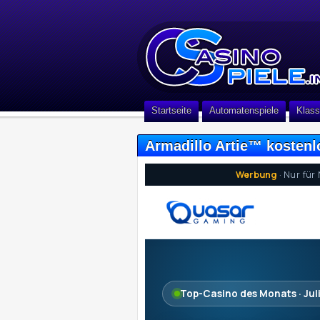
Startseite
Automatenspiele
Klass
Armadillo Artie™ kostenl