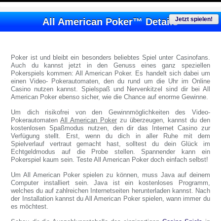
Jetzt spielen!
All American Poker™ Details
Poker ist und bleibt ein besonders beliebtes Spiel unter Casinofans.
Auch du kannst jetzt in den Genuss eines ganz speziellen
Pokerspiels kommen: All American Poker. Es handelt sich dabei um
einen Video- Pokerautomaten, den du rund um die Uhr im Online
Casino nutzen kannst. Spielspaß und Nervenkitzel sind dir bei All
American Poker ebenso sicher, wie die Chance auf enorme Gewinne.
Um dich risikofrei von den Gewinnmöglichkeiten des Video-
Pokerautomaten
All American Poker
zu überzeugen, kannst du den
kostenlosen Spaßmodus nutzen, den dir das Internet Casino zur
Verfügung stellt. Erst, wenn du dich in aller Ruhe mit dem
Spielverlauf vertraut gemacht hast, solltest du dein Glück im
Echtgeldmodus auf die Probe stellen. Spannender kann ein
Pokerspiel kaum sein. Teste All American Poker doch einfach selbst!
Um All American Poker spielen zu können, muss Java auf deinem
Computer installiert sein. Java ist ein kostenloses Programm,
welches du auf zahlreichen Internetseiten herunterladen kannst. Nach
der Installation kannst du All American Poker spielen, wann immer du
es möchtest.