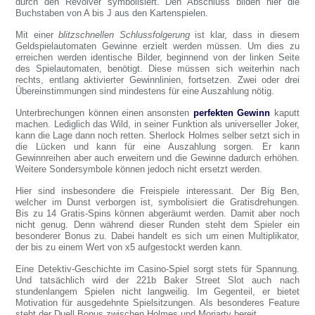
durch den Revolver symbolisiert. Den Abschluss bilden hier die
Buchstaben von A bis J aus den Kartenspielen.
Mit einer
blitzschnellen Schlussfolgerung
ist klar, dass in diesem
Geldspielautomaten Gewinne erzielt werden müssen. Um dies zu
erreichen werden identische Bilder, beginnend von der linken Seite
des Spielautomaten, benötigt. Diese müssen sich weiterhin nach
rechts, entlang aktivierter Gewinnlinien, fortsetzen. Zwei oder drei
Übereinstimmungen sind mindestens für eine Auszahlung nötig.
Unterbrechungen können einen ansonsten
perfekten Gewinn
kaputt
machen. Lediglich das Wild, in seiner Funktion als universeller Joker,
kann die Lage dann noch retten. Sherlock Holmes selber setzt sich in
die Lücken und kann für eine Auszahlung sorgen. Er kann
Gewinnreihen aber auch erweitern und die Gewinne dadurch erhöhen.
Weitere Sondersymbole können jedoch nicht ersetzt werden.
Hier sind insbesondere die Freispiele interessant. Der Big Ben,
welcher im Dunst verborgen ist, symbolisiert die Gratisdrehungen.
Bis zu 14 Gratis-Spins können abgeräumt werden. Damit aber noch
nicht genug. Denn während dieser Runden steht dem Spieler ein
besonderer Bonus zu. Dabei handelt es sich um einen Multiplikator,
der bis zu einem Wert von x5 aufgestockt werden kann.
Eine Detektiv-Geschichte im Casino-Spiel sorgt stets für Spannung.
Und tatsächlich wird der 221b Baker Street Slot auch nach
stundenlangem Spielen nicht langweilig. Im Gegenteil, er bietet
Motivation für ausgedehnte Spielsitzungen. Als besonderes Feature
steht der Duell Bonus zwischen Holmes und Moriarty bereit.