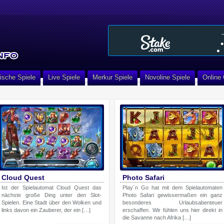
ische Spiele
Live Spiele
Merkur Spiele
Novoline Spiele
Online
Cloud Quest
Photo Safari
Ist der Spielautomat Cloud Quest das
Play´n Go hat mit dem Spielautomaten
nächste große Ding unter den Slot-
Photo Safari gewissermaßen ein ganz
Spielen. Eine Stadt über den Wolken und
besonderes Urlaubsabenteuer
links davon ein Zauberer, der ein […]
erschaffen. Wir fühlen uns hier direkt in
die Savanne nach Afrika […]