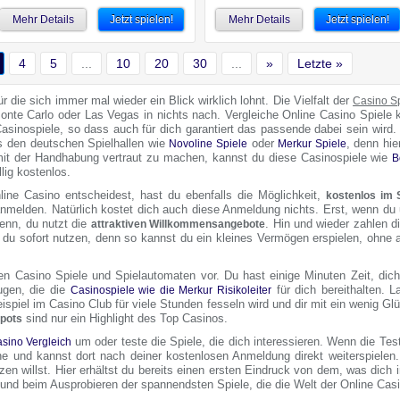
Mehr Details
Jetzt spielen!
Mehr Details
Jetzt spielen!
4
5
...
10
20
30
...
»
Letzte »
r die sich immer mal wieder ein Blick wirklich lohnt. Die Vielfalt der
Casino S
nte Carlo oder Las Vegas in nichts nach. Vergleiche Online Casino Spiele 
 Casinospiele, so dass auch für dich garantiert das passende dabei sein wird.
s den deutschen Spielhallen wie
oder
, denn hi
Novoline Spiele
Merkur Spiele
mit der Handhabung vertraut zu machen, kannst du diese Casinospiele wie
B
lig kostenlos.
ine Casino entscheidest, hast du ebenfalls die Möglichkeit,
kostenlos im
anmelden. Natürlich kostet dich auch diese Anmeldung nichts. Erst, wenn du
enn, du nutzt die
. Hin und wieder zahlen d
attraktiven Willkommensangebote
 du sofort nutzen, denn so kannst du ein kleines Vermögen erspielen, ohne 
sten Casino Spiele und Spielautomaten vor. Du hast einige Minuten Zeit, di
ugen, die die
für dich bereithalten. 
Casinospiele wie die Merkur Risikoleiter
ispiel im Casino Club für viele Stunden fesseln wird und dir mit ein wenig G
sind nur ein Highlight des Top Casinos.
pots
um oder teste die Spiele, die dich interessieren. Wenn die Test
sino Vergleich
ine und kannst dort nach deiner kostenlosen Anmeldung direkt weiterspielen
 willst. Hier erhältst du bereits einen ersten Eindruck von dem, was dich 
und beim Ausprobieren der spannendsten Spiele, die die Welt der Online Casi