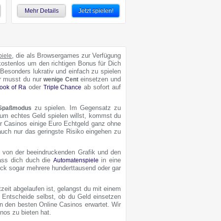
Mehr Details
Jetzt spielen!
, die als Browsergames zur Verfügung
piele
kostenlos um den richtigen Bonus für Dich
 Besonders lukrativ und einfach zu spielen
er musst du nur
einsetzen und
wenige Cent
oder
ab sofort auf
ook of Ra
Triple Chance
zu spielen. Im Gegensatz zu
 Spaßmodus
 um echtes Geld spielen willst, kommst du
ir Casinos einige Euro Echtgeld ganz ohne
auch nur das geringste Risiko eingehen zu
ch von der beeindruckenden Grafik und den
Lass dich duch die
in eine
Automatenspiele
lück sogar mehrere hunderttausend oder gar
zeit abgelaufen ist, gelangst du mit einem
. Entscheide selbst, ob du Geld einsetzen
in den besten Online Casinos erwartet. Wir
nos zu bieten hat.